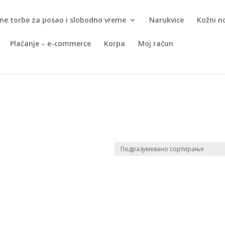
ne torbe za posao i slobodno vreme
Narukvice
Kožni n
Plaćanje – e-commerce
Korpa
Moj račun