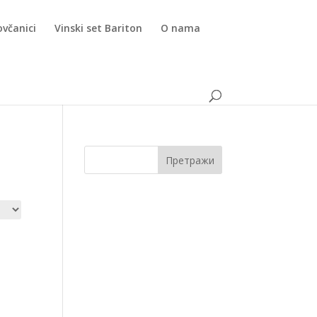
ovčanici
Vinski set Bariton
O nama