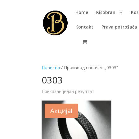
Home
Kišobrani
Kož
Kontakt
Prava potrošača
Почетна
/ Производ oзначен „0303“
0303
Приказан један резултат
Акција!