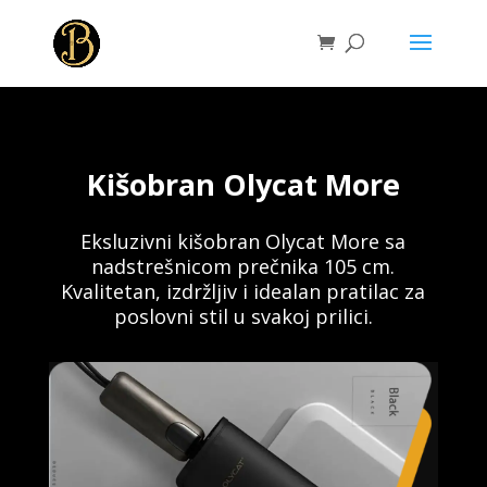
Kišobran Olycat More
Eksluzivni kišobran Olycat More sa
nadstrešnicom prečnika 105 cm.
Kvalitetan, izdržljiv i idealan pratilac za
poslovni stil u svakoj prilici.