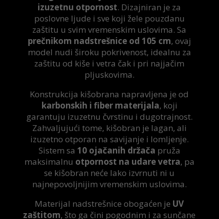
izuzetnu otpornost
. Dizajniran je za
poslovne ljude i sve koji žele pouzdanu
zaštitu u svim vremenskim uslovima. Sa
prečnikom nadstrešnice od 105 cm
, ovaj
model nudi široku pokrivenost, idealnu za
zaštitu od kiše i vetra čak i pri najjačim
pljuskovima.
Konstrukcija kišobrana napravljena je od
karbonskih i fiber materijala
, koji
garantuju izuzetnu čvrstinu i dugotrajnost.
Zahvaljujući tome, kišobran je lagan, ali
izuzetno otporan na savijanje i lomljenje.
Sistem sa
10 ojačanih držača
pruža
maksimalnu
otpornost na udare vetra
, pa
se kišobran neće lako izvrnuti ni u
najnepovoljnijim vremenskim uslovima.
Materijal nadstrešnice obogaćen je
UV
zaštitom
, što ga čini pogodnim i za sunčane