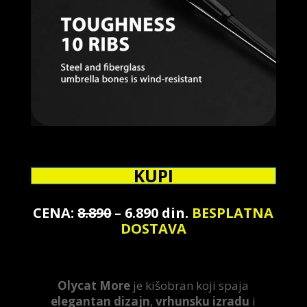
KUPI
CENA:
8.890
– 6.890 din.
BESPLATNA
DOSTAVA
Olycat More
je kišobran koji spaja
elegantan dizajn
,
vrhunsku izradu
i