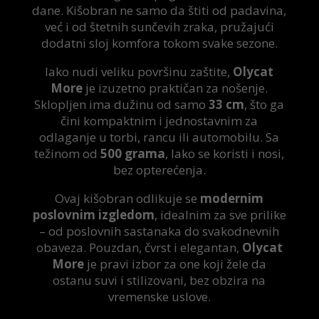
dane. Kišobran ne samo da štiti od padavina,
već i od štetnih sunčevih zraka, pružajući
dodatni sloj komfora tokom svake sezone.
Iako nudi veliku površinu zaštite,
Olycat
More
je izuzetno praktičan za nošenje.
Sklopljen ima dužinu od samo
33 cm
, što ga
čini kompaktnim i jednostavnim za
odlaganje u torbi, rancu ili automobilu. Sa
težinom od
500 grama
, lako se koristi i nosi,
bez opterećenja.
Ovaj kišobran odlikuje se
modernim
poslovnim izgledom
, idealnim za sve prilike
– od poslovnih sastanaka do svakodnevnih
obaveza. Pouzdan, čvrst i elegantan,
Olycat
More
je pravi izbor za one koji žele da
ostanu suvi i stilizovani, bez obzira na
vremenske uslove.